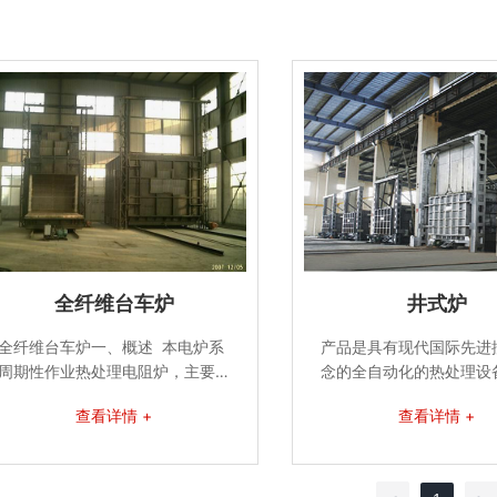
全纤维台车炉
井式炉
全纤维台车炉一、概述 本电炉系
产品是具有现代国际先进
周期性作业热处理电阻炉，主要
念的全自动化的热处理设
供金属及合金机件在空气中进行
备运行高度自动化，控制
查看详情 +
查看详情 +
消除应力、退火加热之用。二、
定，安全可靠，节能环保
电炉适用的工作条件 1、海拔不超
简单，维护方便。是集多
过1000米。2、环境温度在5-4
研究的成果与国际的控制
0℃范围内。3、使用地区月平均
结合的高品质产品，它的