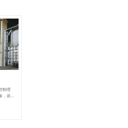
控制理
备，设
精确稳
，操作
年潜心
仪器相
出现填