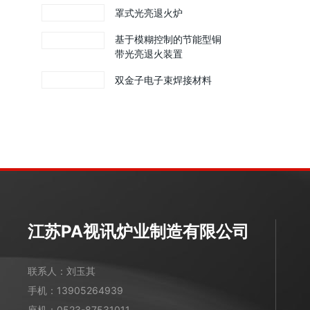
罩式光亮退火炉
基于模糊控制的节能型铜
带光亮退火装置
双金子电子束焊接材料
江苏PA视讯炉业制造有限公司
联系人：刘玉其
手机：
13905264939
座机：
0523-87531011