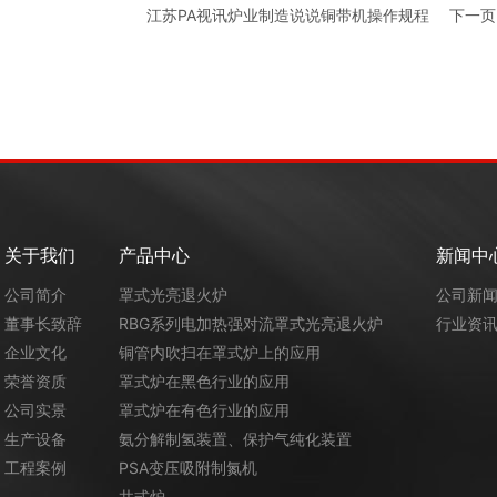
江苏PA视讯炉业制造说说铜带机操作规程
下一页
关于我们
产品中心
新闻中
公司简介
罩式光亮退火炉
公司新
董事长致辞
RBG系列电加热强对流罩式光亮退火炉
行业资
企业文化
铜管内吹扫在罩式炉上的应用
荣誉资质
罩式炉在黑色行业的应用
公司实景
罩式炉在有色行业的应用
生产设备
氨分解制氢装置、保护气纯化装置
工程案例
PSA变压吸附制氮机
井式炉