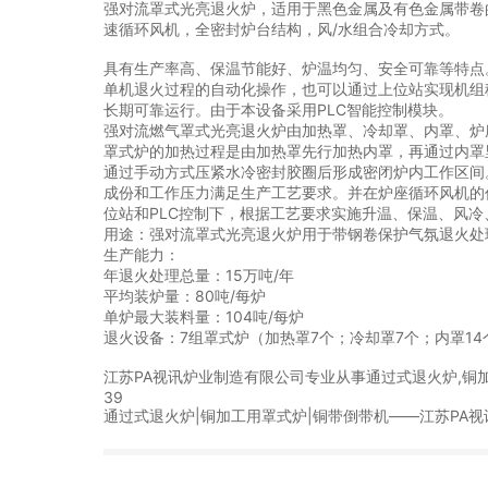
强对流罩式光亮退火炉，适用于黑色金属及有色金属带卷
速循环风机，全密封炉台结构，风/水组合冷却方式。
具有生产率高、保温节能好、炉温均匀、安全可靠等特点
单机退火过程的自动化操作，也可以通过上位站实现机组
长期可靠运行。由于本设备采用PLC智能控制模块。
强对流燃气罩式光亮退火炉由加热罩、冷却罩、内罩、炉
罩式炉的加热过程是由加热罩先行加热内罩，再通过内罩
通过手动方式压紧水冷密封胶圈后形成密闭炉内工作区间
成份和工作压力满足生产工艺要求。并在炉座循环风机的
位站和PLC控制下，根据工艺要求实施升温、保温、风
用途：强对流罩式光亮退火炉用于带钢卷保护气氛退火处
生产能力：
年退火处理总量：15万吨/年
平均装炉量：80吨/每炉
单炉最大装料量：104吨/每炉
退火设备：7组罩式炉（加热罩7个；冷却罩7个；内罩14
江苏PA视讯炉业制造有限公司专业从事通过式退火炉,铜加
39
通过式退火炉|铜加工用罩式炉|铜带倒带机——江苏PA