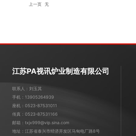
上一页
无
江苏PA视讯炉业制造有限公司
联系人：刘玉其
手机：
13905264939
座机：
0523-87531011
传真：0523-87531166
邮箱：
txjx999@vip.sina.com
地址：江苏省泰兴市经济开发区马甸电厂路8号