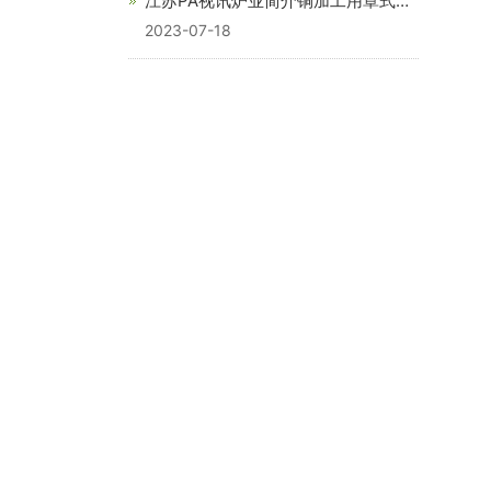
江苏PA视讯炉业简介铜加工用罩式炉
设备
2023-07-18