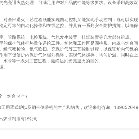
的光亮退火热处理，可满足用户对产品的性能等级要求。设备采用高效双
。对全部退火工艺过程既能实现自动控制又能实现手动控制；既可以实现
稳定可靠的自动化操作和在线监控。并具有一系列安全防护措施，以确保
座、管路系统、电控系统、气氛发生装置、排烟装置等几大部分组成。
里的保护气体把热量传递给工件。炉体和工作区是圆柱形。内罩与炉台间
。经气密检验、氮气吹扫、充保护气等工艺控制过程，以保证炉内气氛的
作用下促使炉内保护气体强烈循环，实现气体搅拌，均匀炉温。同时在上
冷、水冷等一系列工艺过程，最终达到光亮退火的目的。
理。
个；炉台14个）
工用罩式炉以及铜带倒带机的生产和销售，欢迎来电咨询：139052649
视讯炉业制造有限公司