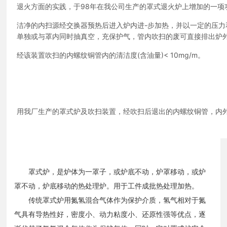
退火方面的实践，于98年在我公司生产的罩式退火炉上增加的一项
洁净的内扫源经交换器预热后进入炉内进-步加热，并以一定的压
单独或与罩内同时抽真空，充保护气，管内吹扫的废可直接排出炉
经该装置吹扫的内螺纹铜管内的清洁度(含油量)< 10mg/m。
用我厂生产的罩式炉及吹扫装置，经吹扫后退出的内螺纹铜管，内
罩式炉，是炉体为一罩子，或炉底不动，炉罩移动，或炉
罩不动，炉底移动的热处理炉。用于工件成批热处理加热。
传统罩式炉用氮氢混合气体作为保护介质，氢气相对于氮
气具有导热性好，密度小、动力粘度小、还原性强等优点，逐