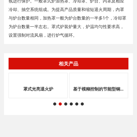
氛进行保护。一般罩式炉加热罩、冷却罩、炉台、内罩及相应
冷却、抽空系统组成。为提高产品质量和缩短退火周期，内罩
与炉台数量相同，加热罩一般为炉台数量的一半多1个，冷却罩
为炉台数量一半左右。罩式炉装炉量大，炉温均匀性要求高，
设置强制对流风扇，进行炉气循环。
相关产品
罩式光亮退火炉
基于模糊控制的节能型铜带
光亮退火装置