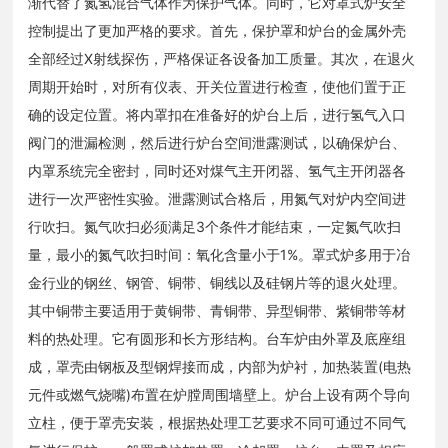
渐代替了氮氢混合气体作为保护气体。同时，它对罩式炉安全
控制提出了更加严格的要求。首先，保护罩和炉台的金属外壳
全部经过X射线探伤，严格保证各设备加工质量。其次，在退火
周期开始时，对所有仪表、开关位置进行检查，使他们置于正
确的设定位置。将内罩扣在准备好的炉台上后，进行氢气入口
阀门的泄漏检测，然后进行炉台空间泄露测试，以确保炉台、
内罩系统完全密封，同时还对煤气主开闭器、氢气主开闭器各
进行一次严密性实验。泄露测试合格后，用氮气对炉内空间进
行吹扫。氮气吹扫必须满足3个条件才能结束，一定氮气吹扫
量，最小的氮气吹扫时间：氧化含量小于1%。罩式炉多用于冶
金行业的钢丝、钢管、铜带、铜线以及硅钢片等的退火处理。
其中铜带主要适用于黄铜带、青铜带、异型铜带、紫铜带等材
料的热处理。它有圆形和长方形结构。台车炉由外罩及底座组
成，罩壳由钢板及型钢焊接而成，内部为炉衬，加热装置(电热
元件或燃气烧嘴)布置在炉膛周围墙壁上。炉台上设有两个导向
立柱，便于罩壳安装，根据热处理工艺要求不同可通过不同气