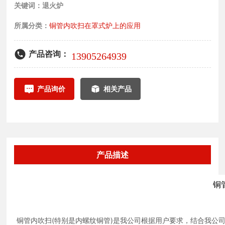
管内，配套制作的吹扫装置及料架可使铜管内单独或与罩内同
关键词：退火炉
进行一次严密性实验。泄露测试合格后，用氮气对炉内空间进
时抽真空，充保护气，管内吹扫的废可直接排出炉外，装置上
行吹扫。氮气吹扫必须满足3个条件才能结束，一定氮气吹扫
所属分类：
铜管内吹扫在罩式炉上的应用
并设有管内废气
量，最小的氮气吹扫时间：氧化含量小于1%。罩式炉多用于冶
金行业的钢丝、钢管、铜带、铜线以及硅钢片等的退火处理。
产品咨询：
13905264939
其中铜带主要适用于黄铜带、青铜带、异型铜带、紫铜带等材
料的热处理。它有圆形和长方形结构。台车炉由外罩及底座组
产品询价
相关产品
成，罩壳由钢板及型钢焊接而成，内部为炉衬，加热装置(电热
元件或燃气烧嘴)布置在炉膛周围墙壁上。炉台上设有两个导向
立柱，便于罩壳安装，根据热处理工艺要求不同可通过不同气
氛进行保护。一般罩式炉加热罩、冷却罩、炉台、内罩及相应
冷却、抽空系统组成。为提高产品质量和缩短退火周期，内罩
产品描述
与炉台数量相同，加热罩一般为炉台数量的一半多1个，冷却罩
为炉台数量一半左右。罩式炉装炉量大，炉温均匀性要求高，
铜
设置强制对流风扇，进行炉气循环。
铜管内吹扫(特别是内螺纹铜管)是我公司根据用户要求，结合我公