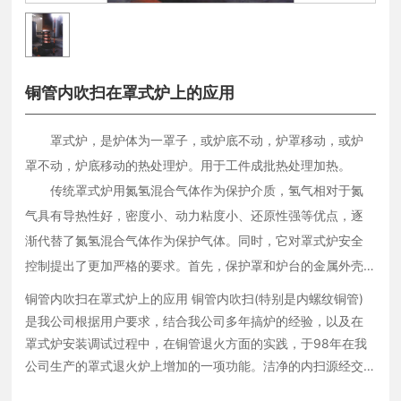
铜管内吹扫在罩式炉上的应用
罩式炉，是炉体为一罩子，或炉底不动，炉罩移动，或炉
罩不动，炉底移动的热处理炉。用于工件成批热处理加热。
传统罩式炉用氮氢混合气体作为保护介质，氢气相对于氮
气具有导热性好，密度小、动力粘度小、还原性强等优点，逐
渐代替了氮氢混合气体作为保护气体。同时，它对罩式炉安全
控制提出了更加严格的要求。首先，保护罩和炉台的金属外壳
全部经过X射线探伤，严格保证各设备加工质量。其次，在退火
铜管内吹扫在罩式炉上的应用 铜管内吹扫(特别是内螺纹铜管)
周期开始时，对所有仪表、开关位置进行检查，使他们置于正
是我公司根据用户要求，结合我公司多年搞炉的经验，以及在
确的设定位置。将内罩扣在准备好的炉台上后，进行氢气入口
罩式炉安装调试过程中，在铜管退火方面的实践，于98年在我
阀门的泄漏检测，然后进行炉台空间泄露测试，以确保炉台、
公司生产的罩式退火炉上增加的一项功能。洁净的内扫源经交
换器预热后进入炉内进-步加热，并以一定的压力和流量注入铜
内罩系统完全密封，同时还对煤气主开闭器、氢气主开闭器各